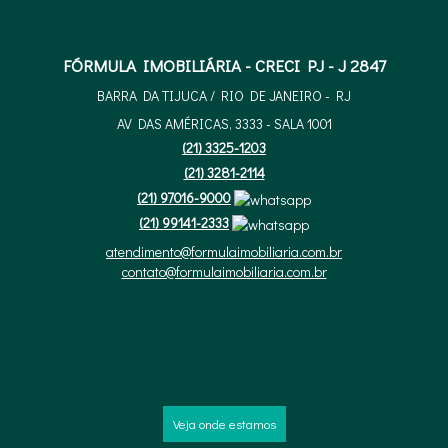
FÓRMULA IMOBILIÁRIA - CRECI PJ - J 2847
BARRA DA TIJUCA / RIO DE JANEIRO - RJ
AV DAS AMÉRICAS, 3333 - SALA 1001
(
21
)
3325-1203
(
21
)
3281-2114
(
21
)
97016-9000
(
21
)
99141-2333
atendimento@formulaimobiliaria.com.br
contato@formulaimobiliaria.com.br
Veja onde estamos