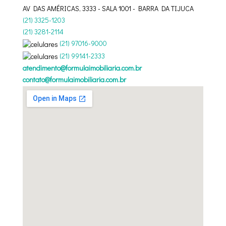
AV DAS AMÉRICAS, 3333 - SALA 1001 - BARRA DA TIJUCA
(
21
)
3325-1203
(
21
)
3281-2114
(
21
)
97016-9000
(
21
)
99141-2333
atendimento@formulaimobiliaria.com.br
contato@formulaimobiliaria.com.br