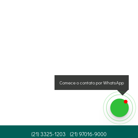
Comece o contato por WhatsApp
(
21
)
3325-1203
(
21
)
97016-9000