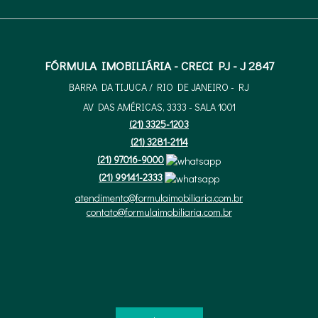
FÓRMULA IMOBILIÁRIA - CRECI PJ - J 2847
BARRA DA TIJUCA / RIO DE JANEIRO - RJ
AV DAS AMÉRICAS, 3333 - SALA 1001
(
21
)
3325-1203
(
21
)
3281-2114
(
21
)
97016-9000
(
21
)
99141-2333
atendimento@formulaimobiliaria.com.br
contato@formulaimobiliaria.com.br